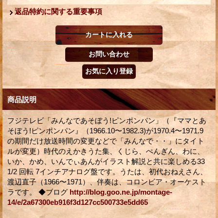
返品特約に関する重要事項
商品説明
フジテレビ「みんなであそぼう!ピンポンパン」（『ママとあ
そぼう!ピンポンパン』（1966.10〜1982.3)が1970.4〜1971.9
の期間だけ放送時間の変更などで「みんなで・・」にタイト
ルが変更）時代のえかきうた集、くじら、ぺんぎん、わに、
いか、かめ、いんでぃあんがイラスト解説と共に楽しめる33
1/2 回転 7インチアナログ盤です。うたは、初代おねえさん、
渡辺直子（1966〜1971）、伴奏は、コロンビア・オーケスト
ラです。 ◆ブログ
http://blog.goo.ne.jp/montage-
14/e/2a67300eb916f3d127cc500733e5dd65