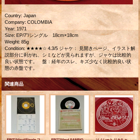
Country
:
Japan
Company
:
COLOMBIA
Year
:
1971
Size
:
EP/7"/シングル 18cm×18cm
Weight
:
85g
Condition
:
★★★★☆ 4.3/5 ジャケ： 見開きページ、イラスト解
説部分に剥がれ、シミなどが見られますが、ジャケは比較的
良い状態です。 盤：経年のスレ、キズ少なく比較的良い状
態の赤盤です。
関連商品
EP/7"/Vinyl/Single フジテレビ「ママとあそぼうピンポンパン」 ”おさるがサ/ かくれんぼネッシー” 石毛恭子 コーラス ウイルビーズ 作詞 中村しのぶ 作曲 小林亞星 (1973) CANYON
EP/7"/Vinyl SANRIO RECORD やっぱりおめでとう -お誕生日に- 大人になったら 作詩/作曲 小椋桂 ボーカル 女性(表記ナシ）
ソノシート リカちゃんの日ようび リカちゃん/いづみちゃん タカラ