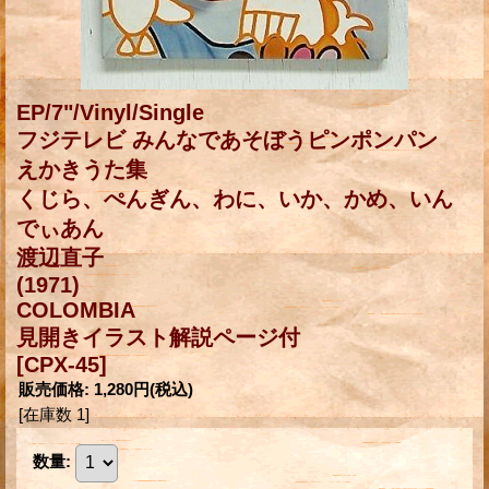
EP/7"/Vinyl/Single
フジテレビ みんなであそぼうピンポンパン
えかきうた集
くじら、ぺんぎん、わに、いか、かめ、いん
でぃあん
渡辺直子
(1971)
COLOMBIA
見開きイラスト解説ページ付
[CPX-45]
販売価格
:
1,280円
(税込)
[在庫数 1]
数量
: