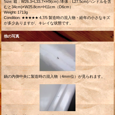
Size
:
箱：W26.3×L33.7×H9(cm) /本体：L27.5cm(ハンドルを含
むと34cm)×W25.8cm×H11cm（D6cm）
Weight
:
1713g
Condition
:
★★★★★ 4.7/5 製造時の混入物・経年の小さなキズ
が多少ありますが、キレイな状態です。
他の写真
鍋の内側中央に製造時の混入物（4mm位）が見られます。