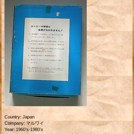
Country
:
Japan
Company
:
マルワイ
Year
:
1960's-1980's