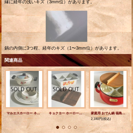
縁に経年の浅いキズ（3mm位）があります。
鍋の内側に3つ程、経年のキズ（1〜3mm位）があります。
関連商品
マルエスホーロー ネオ エナ シリーズ 天ぷら鍋セット ばら柄 ２L(20cm)
キョクヨー ホーロー花柄おでん鍋
家庭用 おでん鍋 福島琺瑯 K.K. 赤
2,180円
(税込)