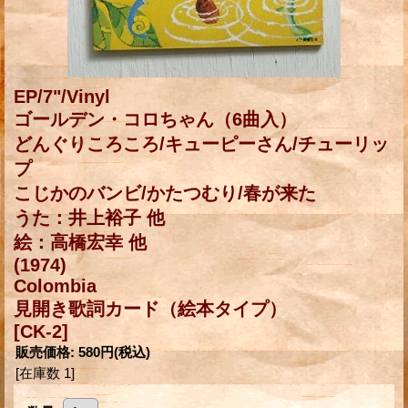
EP/7"/Vinyl
ゴールデン・コロちゃん（6曲入）
どんぐりころころ/キューピーさん/チューリッ
プ
こじかのバンビ/かたつむり/春が来た
うた：井上裕子 他
絵：高橋宏幸 他
(1974)
Colombia
見開き歌詞カード（絵本タイプ）
[CK-2]
販売価格
:
580円
(税込)
[在庫数 1]