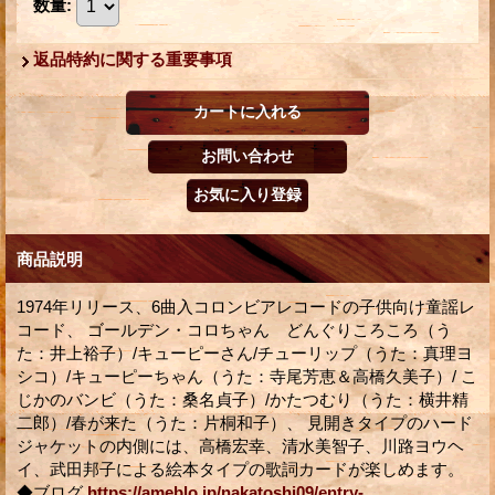
数量
:
返品特約に関する重要事項
商品説明
1974年リリース、6曲入コロンビアレコードの子供向け童謡レ
コード、 ゴールデン・コロちゃん どんぐりころころ（う
た：井上裕子）/キューピーさん/チューリップ（うた：真理ヨ
シコ）/キューピーちゃん（うた：寺尾芳恵＆高橋久美子）/ こ
じかのバンビ（うた：桑名貞子）/かたつむり（うた：横井精
二郎）/春が来た（うた：片桐和子）、 見開きタイプのハード
ジャケットの内側には、高橋宏幸、清水美智子、川路ヨウヘ
イ、武田邦子による絵本タイプの歌詞カードが楽しめます。
◆ブログ
https://ameblo.jp/nakatoshi09/entry-