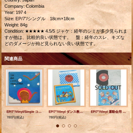
Company
:
Colombia
Year
:
197４
Size
:
EP/7"/シングル 18cm×18cm
Weight
:
84g
Condition
:
★★★★★ 4.5/5 ジャケ：経年のシミが多少見られま
すが他は、比較的良い状態です。 盤：経年のスレ、キズな
どのダメージが殆ど見られない良い状態です。
関連商品
EP/7"/Vinyl/Single コロちゃんデラックスシリーズ うみ/あめ/いけのこい/かあさんたずねて 久保木幸子、鷹取淑子(ピアノ）、桑名貞子、井上裕子、西六郷少年合唱団 絵：伊藤鉱治 (1971) Colombia 見開き歌詞カード（絵本タイプ）/赤盤/振付解説(見開き）
EP/7"/Vinyl ダンス教材（運動会用） くらげ体操/棒体操「大男の行進」 ありんこ体操「おつかいありさん」 小鳥の体操 睦哲也/松山祐士/團伊玖磨/岩井直溥 ニュー・アンサンブル・オーケストラ ロイヤル・アンサンブル 監修・振付 睦哲也 (1979) Toshiba
EP/7"/Vinyl 運動会用 昭和57年全国選抜高等学校野球大会マーチ ルビーの指環” (行進曲） クシコス ポスト ポリドール・ブラスオーケストラ (1982) Polydor
780円
(税込)
780円
(税込)