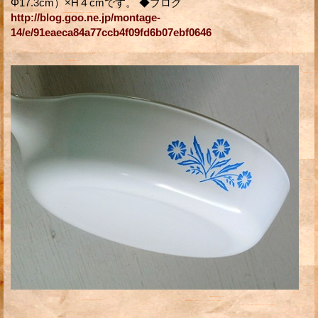
Φ17.3cm）×H４cmです。 ◆ブログ
http://blog.goo.ne.jp/montage-
14/e/91eaeca84a77ccb4f09fd6b07ebf0646