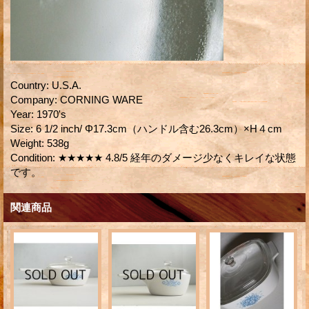
Country
:
U.S.A.
Company
:
CORNING WARE
Year
:
1970's
Size
:
6 1/2 inch/ Φ17.3cm（ハンドル含む26.3cm）×H４cm
Weight
:
538g
Condition
:
★★★★★ 4.8/5 経年のダメージ少なくキレイな状態
です。
関連商品