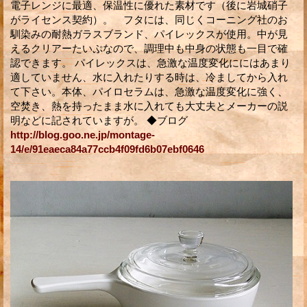
電子レンジに最適、保温性に優れた素材です（後に岩城硝子
がライセンス契約）。 フタには、同じくコーニング社のお
馴染みの耐熱ガラスブランド、パイレックスが使用。中が見
えるクリアーたいぷなので、調理中も中身の状態も一目で確
認できます。 パイレックスは、急激な温度変化ににはあまり
適していません、水に入れたりする時は、冷ましてから入れ
て下さい。本体、パイロセラムは、急激な温度変化に強く、
空焚き、熱を持ったまま水に入れても大丈夫とメーカーの説
明などに記されていますが。 ◆ブログ
http://blog.goo.ne.jp/montage-
14/e/91eaeca84a77ccb4f09fd6b07ebf0646