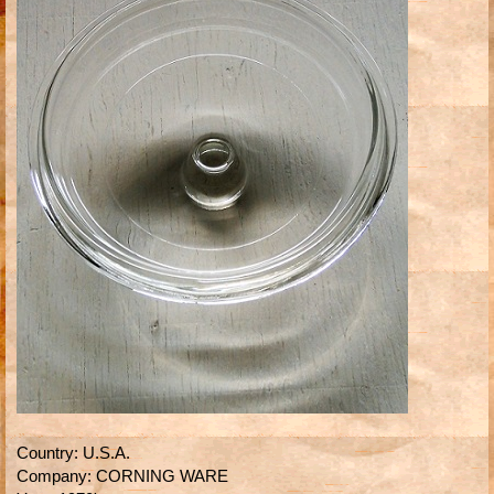
Country
:
U.S.A.
Company
:
CORNING WARE