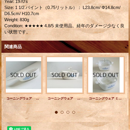
Year
:
1970's
Size
:
1 1/2 パイント（0.75リットル）： L23.8cm/ Φ14.8cm/
D6.5cm/ H10.7cm
Weight
:
830g
Condition
:
★★★★★ 4.8/5 未使用品。経年のダメージ少なく良
い状態です。
関連商品
コーニングウェア スキレット/パン ブルー・コーンフラワー size： 6 1/2 inch Corning Ware Saucepan "Blue Cornflower". U.S.A.
コーニングウェア 蓋つきソースパン ブルー・コーンフラワー 容量： 1 パイント（0.5リットル） Corning Ware Covered Saucepan "Blue Cornflower" U.S.A.
コーニングウェア ミニキャセロール プリント：ブルーコーンフラワー size: W13/W17.5（ハンドルを含む） /H10.3 (cm) 2pcセット CORNING WARE P-43-B 700ml Blue Cornflower Handled Pan /Petite Pan Casserole Dish