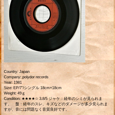
Country
:
Japan
Company
:
polydor records
Year
:
1981
Size
:
EP/7"/シングル 18cm×18cm
Weight
:
49ｇ
Condition
:
★★★★☆ 3.8/5 ジャケ：経年のシミが見られま
す。 盤：経年のスレ、キズなどのダメージが多少見られま
すが、音には問題なく音質良好です。