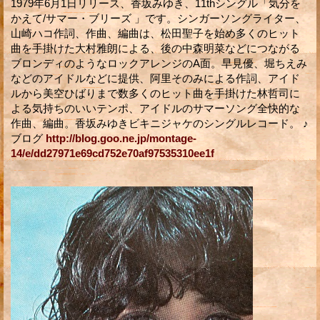
1979年6月1日リリース、香坂みゆき、11thシングル「気分を
かえて/サマー・ブリーズ 」です。シンガーソングライター、
山崎ハコ作詞、作曲、編曲は、松田聖子を始め多くのヒット
曲を手掛けた大村雅朗による、後の中森明菜などにつながる
ブロンディのようなロックアレンジのA面。早見優、堀ちえみ
などのアイドルなどに提供、阿里そのみによる作詞、アイド
ルから美空ひばりまで数多くのヒット曲を手掛けた林哲司に
よる気持ちのいいテンポ、アイドルのサマーソング全快的な
作曲、編曲。香坂みゆきビキニジャケのシングルレコード。 ♪
ブログ
http://blog.goo.ne.jp/montage-
14/e/dd27971e69cd752e70af97535310ee1f