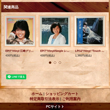
関連商品
EP/7"/Vinyl 江崎グリコ コロンCMソング 雨のハイスクール/ワンサイデッド・ラブ 芳本美代子 (1985) TEICHIKU
EP/7"/Vinyl/Single レット・ミー・フライ/嘘ポーズ姿 作詞、作曲、歌 石川優子 編曲 大村雅朗、飛澤宏元 (1979) Radio City Records
LP/12"/Vinyl "Touch Me, Seiko B面コレクション" 松田聖子 (1984) CBS・SONY 帯/ライナー/シュリンク付き
430円
(税込)
430円
(税込)
1,380円
(税込)
ホーム
|
ショッピングカート
特定商取引法表示
|
ご利用案内
PCサイト