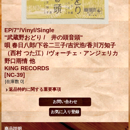
EP/7"/Vinyl/Single
"武蔵野おどり / 井の頭音頭"
唄 春日八郎/下谷二三子/吉沢浩/香川万知子
（西村 つた江）/ヴォーチェ・アンジェリカ
野口雨情 他
KING RECORDS
[NC-39]
[在庫数 0]
返品特約に関する重要事項
商品説明