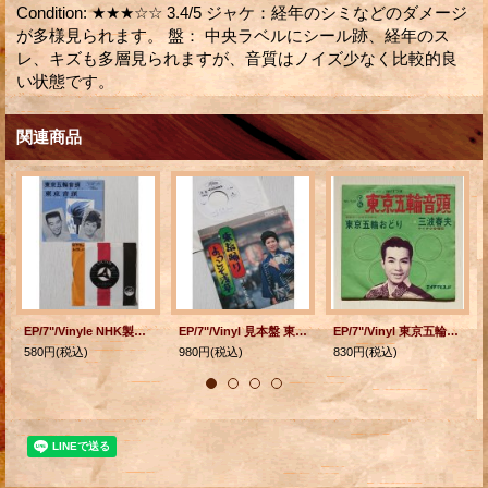
Condition
:
★★★☆☆ 3.4/5 ジャケ：経年のシミなどのダメージ
が多様見られます。 盤： 中央ラベルにシール跡、経年のス
レ、キズも多層見られますが、音質はノイズ少なく比較的良
い状態です。
関連商品
EP/7"/Vinyle NHK製作 『東京五輪音頭/東京音頭』 橋 幸夫・三沢あけみ (1964) Victor
EP/7"/Vinyl 見本盤 東京踊り ようこそ浅草 十和田みどり Toshiba
EP/7"/Vinyl 東京五輪音頭 東京五輪おどり 三波春夫 テイチク合唱団 (1963) TEICHIKU
580円
(税込)
980円
(税込)
830円
(税込)