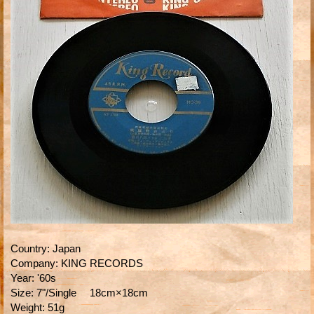
Country
:
Japan
Company
:
KING RECORDS
Year
:
'60s
Size
:
7"/Single 18cm×18cm
Weight
:
51g