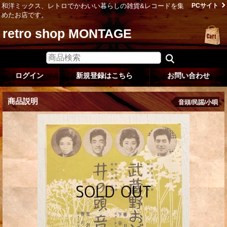
和洋ミックス、レトロでかわいい暮らしの雑貨&レコードを集
PCサイト
めたお店です。
retro shop MONTAGE
ログイン
新規登録はこちら
お問い合わせ
商品説明
音頭/民謡/小唄