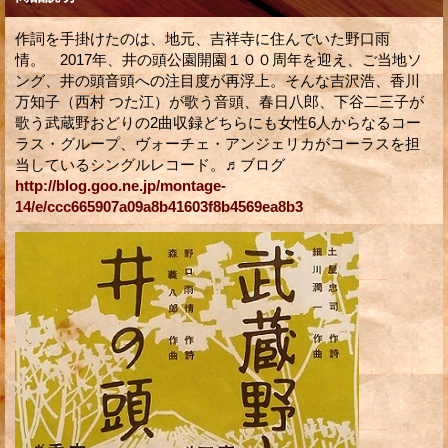
作詞を手掛けたのは、地元、吉祥寺に住んでいた野口雨
情。 2017年、井の頭公園開園１００周年を迎え、ご当地ソ
ング、井の頭音頭への注目度が再浮上。そんな吉沢浩、香川
万知子（西村 つた江）が歌う音頭、春日八郎、下谷二三子が
歌う武蔵野おどりの2曲収録どちらにも女性6人からなるコー
ラス・グループ、ヴォーチェ・アンジェリカがコーラスを担
当しているシングルレコード。♬ブログ
http://blog.goo.ne.jp/montage-
14/e/ccc665907a09a8b41603f8b4569ea8b3