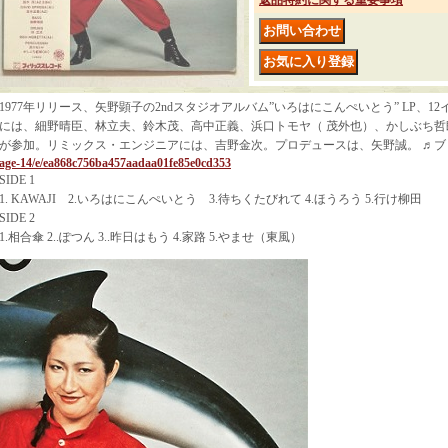
返品特約に関する重要事項
1977年リリース、矢野顕子の2ndスタジオアルバム”いろはにこんぺいとう” LP、
には、細野晴臣、林立夫、鈴木茂、高中正義、浜口トモヤ（ 茂外也）、かしぶち
が参加。リミックス・エンジニアには、吉野金次。プロデュースは、矢野誠。 ♬
age-14/e/ea868c756ba457aadaa01fe85e0cd353
SIDE 1
1. KAWAJI 2.いろはにこんぺいとう 3.待ちくたびれて 4.ほうろう 5.行け柳田
SIDE 2
1.相合傘 2..ぽつん 3..昨日はもう 4.家路 5.やませ（東風）