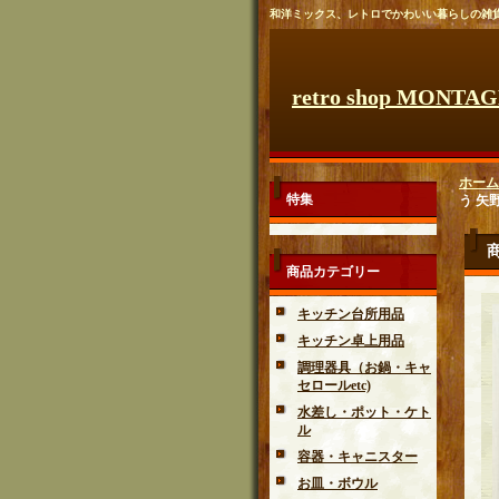
和洋ミックス、レトロでかわいい暮らしの雑
retro shop MONTA
ホーム
特集
う 矢野
商品カテゴリー
キッチン台所用品
キッチン卓上用品
調理器具（お鍋・キャ
セロールetc)
水差し・ポット・ケト
ル
容器・キャニスター
お皿・ボウル