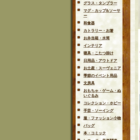
グラス・タンブラー
マグ・カップ&ソーサ
ー
和食器
カトラリー・お箸
お弁当箱・水筒
インテリア
寝具・こたつ掛け
日用品・アウトドア
お土産・スーヴェニア
季節のイベント用品
文房具
おもちゃ・ゲーム・ぬ
いぐるみ
コレクション・ホビー
手芸・ソーイング
服・ファッション小物
バッグ
本・コミック