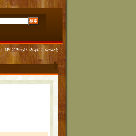
｜
LP/12"/Vinyl いろはにこんぺいと