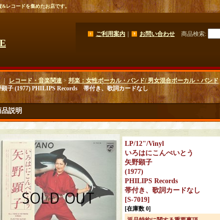
貨&レコードを集めたお店です。
ご利用案内
｜
お問い合わせ
商品検索
:
GE
｜
レコード・音楽関連
>
邦楽：女性ボーカル・バンド/ 男女混合ボーカル・バンド
顕子 (1977) PHILIPS Records 帯付き、歌詞カードなし
商品説明
LP/12"/Vinyl
いろはにこんぺいとう
矢野顕子
(1977)
PHILIPS Records
帯付き、歌詞カードなし
[
S-7019
]
[在庫数 0]