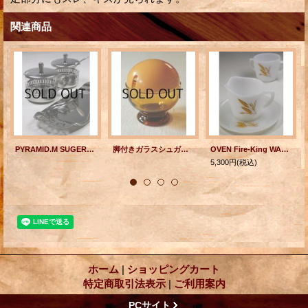
関連商品
PYRAMID.M SUGER&CREAMER SET STAINLESS STEEL シュガー＆クリーマーセット(ポット、スプーン、クリーマー、トレー） 素材：ステンレス鋼、アクリル
脚付きガラスシュガーポット プラスチックキャップ/アンバーグラス
OVEN Fire-King WARE ファイヤーキング シュガー＆クリーマー(クリーマープレート付）3pc Set ウィート柄
5,300円
(税込)
ホーム
|
ショッピングカート
特定商取引法表示
|
ご利用案内
PCサイト