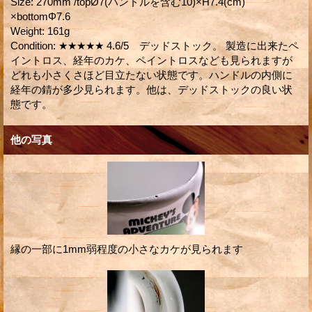
Size
:
270mm /topØ7(ハンドルを含む10)×H7.4(cm)
×bottomΦ7.6
Weight
:
161g
Condition
:
★★★★★ 4.6/5 デッドストック。 製造に出来たペ
イントロス、経年のカケ、ペイントロスなども見られますが
どれも小さくさほど目立たない状態です。ハンドルの内側に
経年の錆が多少見られます。他は、デッドストックの良い状
態です。
他の写真
縁の一部に1mm弱程度の小さなカケが見られます