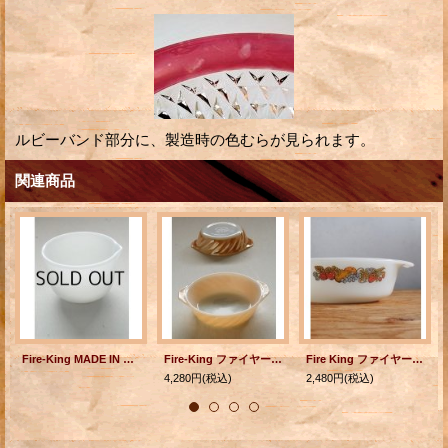
ルビーバンド部分に、製造時の色むらが見られます。
関連商品
Fire-King MADE IN U.S.A. FOR Sunbeam ファイヤーキング サンビーム ミッキシングボウル size: Φ16.5×H12.2 (cm)
Fire-King ファイヤーキング Peach Luster ピーチラスター Swirl ”スワール” Ovenware Small Baking Dish キャセロール 2pc set
Fire King ファイヤーキング ネイチャーズバウンティ（フルーツ柄) キャセロール size: 1QT. (約946ml)
4,280円
(税込)
2,480円
(税込)