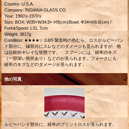
Country
:
U.S.A.
Company
:
INDIANA GLASS CO.
Year
:
1960's-1970's
Size
:
BOX: W35×W34.5× H9(cm)/Bowl: Φ34×H8.8(cm) /
Fork&Spoon: L31. 7cm
Weight
:
3817g
Condition
:
★★★★☆ 3.8/5 製造時の色むら、ロスがルビーバン
ド部分に、縁部分にスレなどのダメージも見られますが、他
は比較的キレイな状態です。 スプーンには、経年のキズ
（一部深い箇所あり）などのが見られます。フォークにも、
経年のキズなどのダメージが見られます。
他の写真
ルビーバンド部分に、経年のプリントロスが見られます。