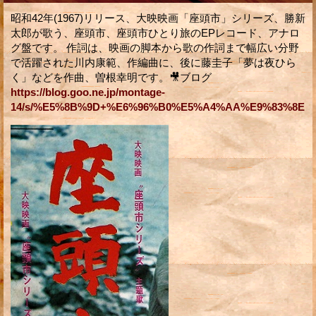
昭和42年(1967)リリース、大映映画「座頭市」シリーズ、勝新
太郎が歌う、座頭市、座頭市ひとり旅のEPレコード、アナロ
グ盤です。 作詞は、映画の脚本から歌の作詞まで幅広い分野
で活躍された川内康範、作編曲に、後に藤圭子「夢は夜ひら
く」などを作曲、曽根幸明です。🎥ブログ
https://blog.goo.ne.jp/montage-
14/s/%E5%8B%9D+%E6%96%B0%E5%A4%AA%E9%83%8E