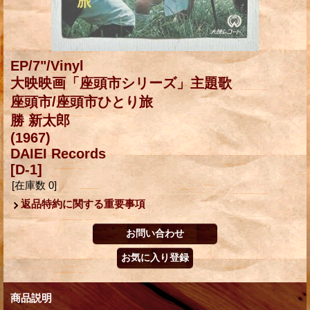
EP/7"/Vinyl
大映映画「座頭市シリーズ」主題歌
座頭市/座頭市ひとり旅
勝 新太郎
(1967)
DAIEI Records
[D-1]
[在庫数 0]
返品特約に関する重要事項
商品説明