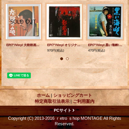
EP/7"/Vinyl 大映映画「座頭市シリーズ」 座頭市の唄/座頭市子守唄 勝 新太郎 (1970) DAIEI Records
EP/7"/Vinyl オリジナル・サウンドトラック 黒澤明監督作品 影武者 音楽：池辺晋一朗 指揮：佐藤功太郎 演奏： 新日本フィルハーモニー交響楽団 (1980) COLUMBIA
EP/7"/Vinyl 黒い海峡/男の秋 石原裕次郎 (1964) TEICHIKU RECORDS
970円
(税込)
470円
(税込)
ホーム
|
ショッピングカート
特定商取引法表示
|
ご利用案内
PCサイト
Copyright (C) 2013-2016 ｒetro ｓhop MONTAGE All Rights
Reserved.