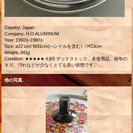
Country
:
Japan
Company
:
H.O.ALUMINUM
Year
:
1960's-1980's
Size
:
⌀22 cm/ W31cm(ハンドルを含む）/ H13cm
Weight
:
341g
Condition
:
★★★★★ 4.8/5 デッドストック、未使用品。経年の
キズ、汚れなどが少なくとても良い状態です。
他の写真