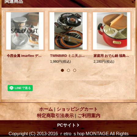
関連商品
今西金属 imarflex ディ―プ フライヤー
TWINBIRD ミニ天ぷら鍋セット SC-5002 Sunrise Orenge Color
家庭用 おでん鍋 福島琺瑯 K.K. 赤
1,980円
(税込)
2,180円
(税込)
ホーム
|
ショッピングカート
特定商取引法表示
|
ご利用案内
PCサイト
Copyright (C) 2013-2016 ｒetro ｓhop MONTAGE All Rights