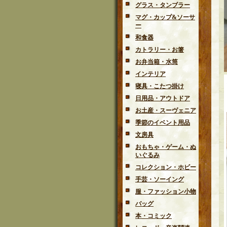
グラス・タンブラー
マグ・カップ&ソーサ
ー
和食器
カトラリー・お箸
お弁当箱・水筒
インテリア
寝具・こたつ掛け
日用品・アウトドア
お土産・スーヴェニア
季節のイベント用品
文房具
おもちゃ・ゲーム・ぬ
いぐるみ
コレクション・ホビー
手芸・ソーイング
服・ファッション小物
バッグ
本・コミック