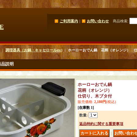
ご利用案内
｜
お問い合わせ
商品検索
:
GE
｜
調理器具（お鍋・キャセロールetc)
｜
ホーローおでん鍋 花柄（オレンジ） 
商品説明
ホーローおでん鍋
花柄（オレンジ）
仕切り、木ブタ付
販売価格
:
2,180円
(税込)
[在庫数 1]
数量
:
返品特約に関する重要事項
｜