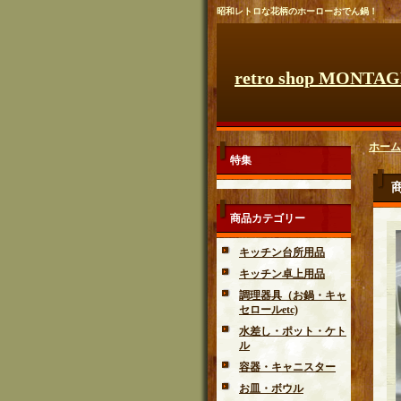
昭和レトロな花柄のホーローおでん鍋！
retro shop MONTA
ホーム
特集
商品カテゴリー
キッチン台所用品
キッチン卓上用品
調理器具（お鍋・キャ
セロールetc)
水差し・ポット・ケト
ル
容器・キャニスター
お皿・ボウル