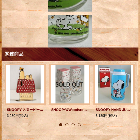
関連商品
SNOOPY スヌーピー Earrings Holder イヤリングホルダー/ピアスホルダー
SNOOPY&Woodstock スヌーピー＆ウッドストックグラス PEANUTS Characters: ©1958, 1965 United Feature Syndicate, Inc. DETERMINED PRODUCTIONS, INC. SAN FRANCISCO ディターミンド・プロダクションズK.K./サンリオ 各1個
SNOOPY HAND JUG 1LITTLE スヌーピー＆ウッドストック color: みずいろ 卓上用魔法瓶 1リットル仕様
3,280円
(税込)
3,180円
(税込)