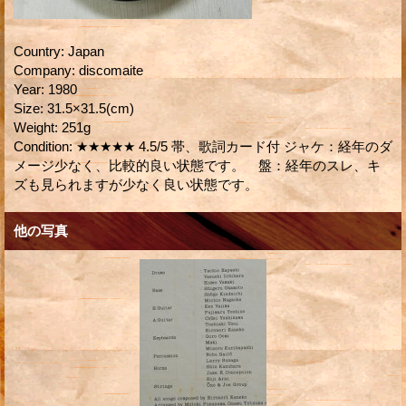
Country
:
Japan
Company
:
discomaite
Year
:
1980
Size
:
31.5×31.5(cm)
Weight
:
251g
Condition
:
★★★★★ 4.5/5 帯、歌詞カード付 ジャケ：経年のダ
メージ少なく、比較的良い状態です。 盤：経年のスレ、キ
ズも見られますが少なく良い状態です。
他の写真