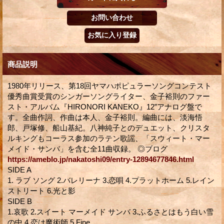
商品説明
1980年リリース、第18回ヤマハポピュラーソングコンテスト
優秀曲賞受賞のシンガーソングライター、金子裕則のファー
スト・アルバム『HIRONORI KANEKO』12”アナログ盤で
す。全曲作詞、作曲は本人、金子裕則。編曲には、淡海悟
郎、戸塚修、船山基紀。八神純子とのデュエット、クリスタ
ルキングもコーラス参加のラテン歌謡、「スウィート・マー
メイド・サンバ」を含む全11曲収録。 ◎ブログ
https://ameblo.jp/nakatoshi09/entry-12894677846.html
SIDE A
1. ラブ ソング 2.バレリーナ 3.恋唄 4.プラットホーム 5.レイン
ストリート 6.光と影
SIDE B
1.哀歌 2.スイート マーメイド サンバ 3.ふるさとはもう白い雪
の中 4.恋は魔術師 5.Fine