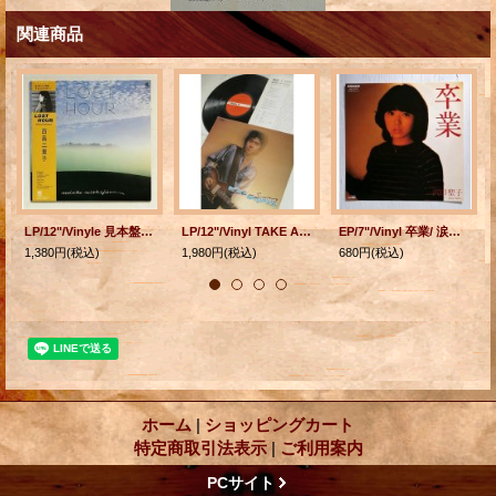
関連商品
LP/12"/Vinyle 見本盤 ” LOST HOUR ” 西島三重子 (1981) Continental 帯/歌詞カード付
LP/12"/Vinyl TAKE A SONG テイク・ア・ソング MATSUBARA 松原正樹 (1979) Victor
EP/7"/Vinyl 卒業/ 涙はつばさに 沢田聖子 (1982) PANAM
1,380円
(税込)
1,980円
(税込)
680円
(税込)
ホーム
|
ショッピングカート
特定商取引法表示
|
ご利用案内
PCサイト