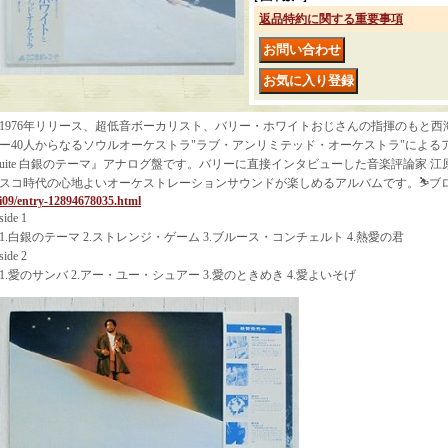
返品特約に関する重要事項
1976年リリース、超低音ボーカリスト、バリー・ホワイトおじさんの指揮のもと
ー40人からなるソウルオーケストラ"ラブ・アンリミテッド・オーケストラ"によるアルバム『M
uite 白銀のテーマ』アナログ盤です。バリーに直接インタビューした音楽評論家 
スコ時代の心地よいオーケストレーションサウンドが楽しめるアルバムです。⛷ブ
i09/entry-12894678035.html
side 1
1.白銀のテーマ 2.ストレンジ・ゲーム 3.ブルース・コンチェルト 4.熱愛の君
side 2
1.愛のサンバ 2.アー・ユー・シュアー 3.愛のときめき 4.愛よいそげ