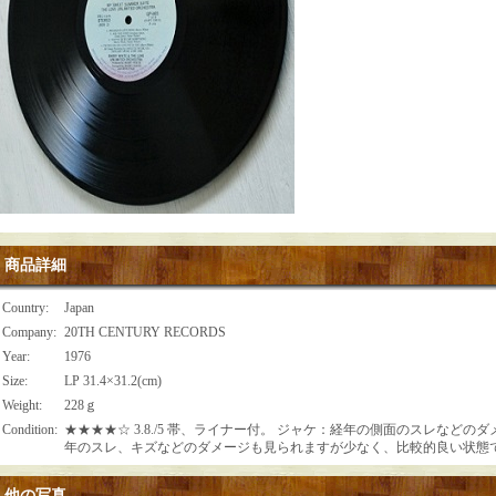
商品詳細
Country
:
Japan
Company
:
20TH CENTURY RECORDS
Year
:
1976
Size
:
LP 31.4×31.2(cm)
Weight
:
228ｇ
Condition
:
★★★★☆ 3.8./5 帯、ライナー付。 ジャケ：経年の側面のスレなど
年のスレ、キズなどのダメージも見られますが少なく、比較的良い状態
他の写真