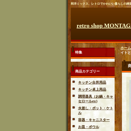
和洋ミックス、レトロでかわいい暮らしの雑
retro shop MONTA
ホーム
特集
イトと
商品カテゴリー
キッチン台所用品
キッチン卓上用品
調理器具（お鍋・キャ
セロールetc)
水差し・ポット・ケト
ル
容器・キャニスター
お皿・ボウル