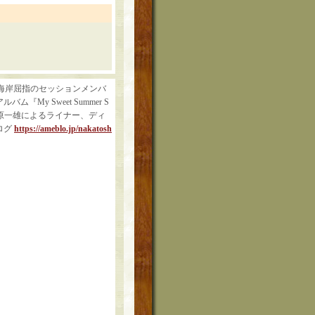
西海岸屈指のセッションメンバ
y Sweet Summer S
江原一雄によるライナー、ディ
ログ
https://ameblo.jp/nakatosh