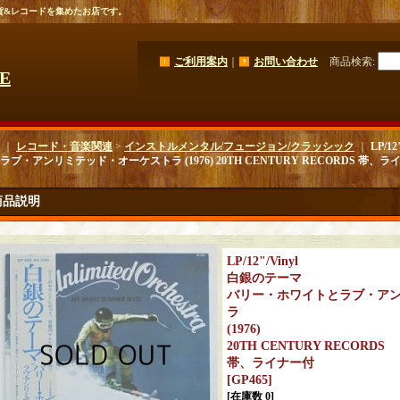
貨&レコードを集めたお店です。
ご利用案内
｜
お問い合わせ
商品検索
:
GE
｜
レコード・音楽関連
>
インストルメンタル/フュージョン/クラッシック
｜
LP/
ラブ・アンリミテッド・オーケストラ (1976) 20TH CENTURY RECORDS 帯、ラ
商品説明
LP/12"/Vinyl
白銀のテーマ
バリー・ホワイトとラブ・ア
ラ
(1976)
20TH CENTURY RECORDS
帯、ライナー付
[
GP465
]
[在庫数 0]