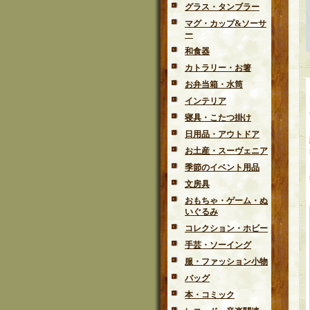
グラス・タンブラー
マグ・カップ&ソーサ
ー
和食器
カトラリー・お箸
お弁当箱・水筒
インテリア
寝具・こたつ掛け
日用品・アウトドア
お土産・スーヴェニア
季節のイベント用品
文房具
おもちゃ・ゲーム・ぬ
いぐるみ
コレクション・ホビー
手芸・ソーイング
服・ファッション小物
バッグ
本・コミック