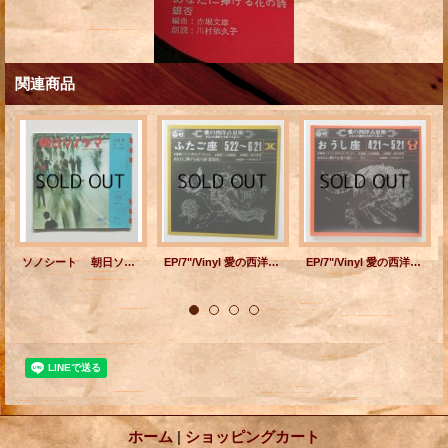
関連商品
ソノシート 朝日ソノラマ 12月号 NO 24 まんが 音が出そうな漫画 加藤芳郎 ルポルタージュ：酔っぱらい天国（絵：佐藤六郎） 自作朗読12：「帰郷」より 大佛次郎/ 日本の音12こわいろ ミュージック・プロフィル：ギャルド・レピュブリケーヌ 旅 志賀高原 ホームソング かぐや姫 三木鶏郎・河井坊茶 耳をすまして6 詩人と擬声 谷川俊一郎 (1961) ASAHI SONOPRESSE
EP/7"/Vinyl 愛の西洋占星術 ふたご座 5/22~6/21 監修＝Y.Y. ザグレブ・アンドレ 音楽＝小林亜星 朗読＝金内吉男 あなたに捧げる花の詩《紫陽花》 朗読＝川村依久子 (1971) COLOMBIA
EP/7"/Vinyl 愛の西洋占星術 おうし座 4/21~5/21 監修＝Y.Y. ザグレブ・アンドレ 音楽＝小林亜星 朗読＝金内吉男 あなたに捧げる花の詩《バラ》 朗読＝川村依久子 (1971) COLOMBIA
ホーム
|
ショッピングカート