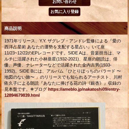
商品説明
1971年リリース、Y.Y. ザグレブ・アンドレ監修による『愛の
西洋占星術 あなたの運勢を支配する星占い』いて座
11/23~12/22のEPレコードです。SIDE Aは、音楽担当は、マ
ルチに活躍された小林亜星(1932-2021)、星座の朗読は、俳
優、声優、ナレーターなどで活躍された金内吉男(1933-
1992)。SIDE Bには、アルバム「ひとりぼっちのバラード 〜
地図のない旅〜 」のリリースでも知られるアーチスト、川村
依久子による朗読『あなたに捧げる花の詩《銀杏》』収録の
見本盤です。❄ブログ
https://ameblo.jp/nakatoshi09/entry-
12894679839.html