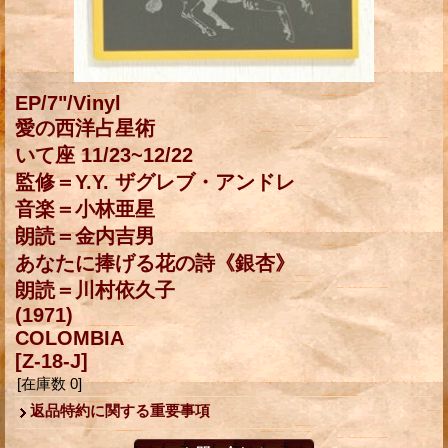
EP/7"/Vinyl
愛の西洋占星術
いて座 11/23~12/22
監修＝Y.Y. ザグレブ・アンドレ
音楽＝小林亜星
朗読＝金内吉男
あなたに捧げる花の詩《銀杏》
朗読＝川村依久子
(1971)
COLOMBIA
[Z-18-J]
[在庫数 0]
返品特約に関する重要事項