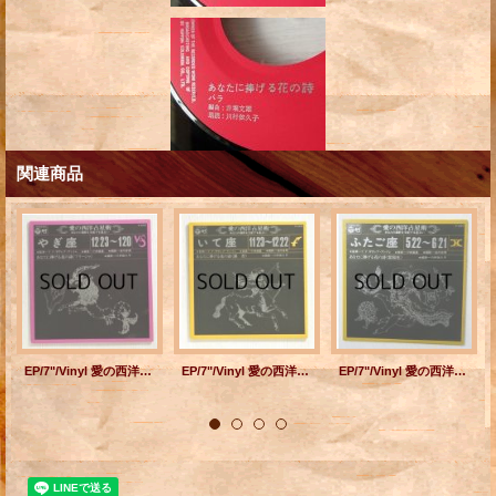
関連商品
EP/7"/Vinyl 愛の西洋占星術 やぎ座 12/23~1/20 監修＝Y.Y. ザグレブ・アンドレ 音楽＝小林亜星 朗読＝金内吉男 あなたに捧げる花の詩《フリージャ》 朗読＝川村依久子 (1971) COLOMBIA
EP/7"/Vinyl 愛の西洋占星術 いて座 11/23~12/22 監修＝Y.Y. ザグレブ・アンドレ 音楽＝小林亜星 朗読＝金内吉男 あなたに捧げる花の詩《銀杏》 朗読＝川村依久子 (1971) COLOMBIA
EP/7"/Vinyl 愛の西洋占星術 ふたご座 5/22~6/21 監修＝Y.Y. ザグレブ・アンドレ 音楽＝小林亜星 朗読＝金内吉男 あなたに捧げる花の詩《紫陽花》 朗読＝川村依久子 (1971) COLOMBIA