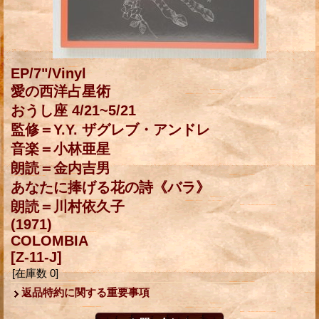
EP/7"/Vinyl
愛の西洋占星術
おうし座 4/21~5/21
監修＝Y.Y. ザグレブ・アンドレ
音楽＝小林亜星
朗読＝金内吉男
あなたに捧げる花の詩《バラ》
朗読＝川村依久子
(1971)
COLOMBIA
[Z-11-J]
[在庫数 0]
返品特約に関する重要事項