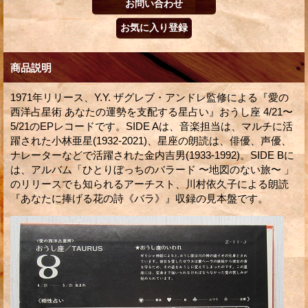
商品説明
1971年リリース、Y.Y. ザグレブ・アンドレ監修による『愛の
西洋占星術 あなたの運勢を支配する星占い』おうし座 4/21〜
5/21のEPレコードです。SIDE Aは、音楽担当は、マルチに活
躍された小林亜星(1932-2021)、星座の朗読は、俳優、声優、
ナレーターなどで活躍された金内吉男(1933-1992)。SIDE Bに
は、アルバム「ひとりぼっちのバラード 〜地図のない旅〜 」
のリリースでも知られるアーチスト、川村依久子による朗読
『あなたに捧げる花の詩《バラ》』収録の見本盤です。