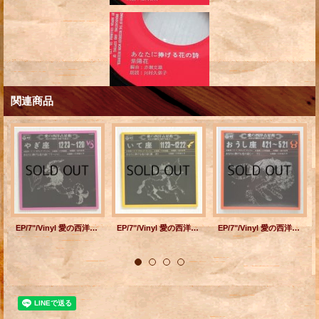
関連商品
EP/7"/Vinyl 愛の西洋占星術 やぎ座 12/23~1/20 監修＝Y.Y. ザグレブ・アンドレ 音楽＝小林亜星 朗読＝金内吉男 あなたに捧げる花の詩《フリージャ》 朗読＝川村依久子 (1971) COLOMBIA
EP/7"/Vinyl 愛の西洋占星術 いて座 11/23~12/22 監修＝Y.Y. ザグレブ・アンドレ 音楽＝小林亜星 朗読＝金内吉男 あなたに捧げる花の詩《銀杏》 朗読＝川村依久子 (1971) COLOMBIA
EP/7"/Vinyl 愛の西洋占星術 おうし座 4/21~5/21 監修＝Y.Y. ザグレブ・アンドレ 音楽＝小林亜星 朗読＝金内吉男 あなたに捧げる花の詩《バラ》 朗読＝川村依久子 (1971) COLOMBIA