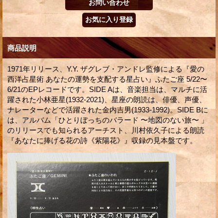
商品説明
1971年リリース、Y.Y. ザグレブ・アンドレ監修による『愛の
西洋占星術 あなたの運勢を支配する星占い』ふたご座 5/22〜
6/21のEPレコードです。SIDE Aは、音楽担当は、マルチに活
躍された小林亜星(1932-2021)、星座の朗読は、俳優、声優、
ナレーターなどで活躍された金内吉男(1933-1992)。SIDE Bに
は、アルバム「ひとりぼっちのバラード 〜地図のない旅〜 」
のリリースでも知られるアーチスト、川村依久子による朗読
『あなたに捧げる花の詩《紫陽花》』収録の見本盤です。