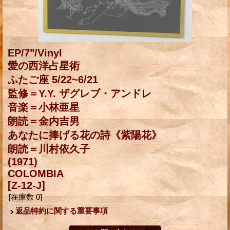
EP/7"/Vinyl
愛の西洋占星術
ふたご座 5/22~6/21
監修＝Y.Y. ザグレブ・アンドレ
音楽＝小林亜星
朗読＝金内吉男
あなたに捧げる花の詩《紫陽花》
朗読＝川村依久子
(1971)
COLOMBIA
[Z-12-J]
[在庫数 0]
返品特約に関する重要事項