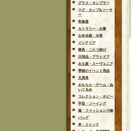
グラス・タンブラー
マグ・カップ&ソーサ
ー
和食器
カトラリー・お箸
お弁当箱・水筒
インテリア
寝具・こたつ掛け
日用品・アウトドア
お土産・スーヴェニア
季節のイベント用品
文房具
おもちゃ・ゲーム・ぬ
いぐるみ
コレクション・ホビー
手芸・ソーイング
服・ファッション小物
バッグ
本・コミック