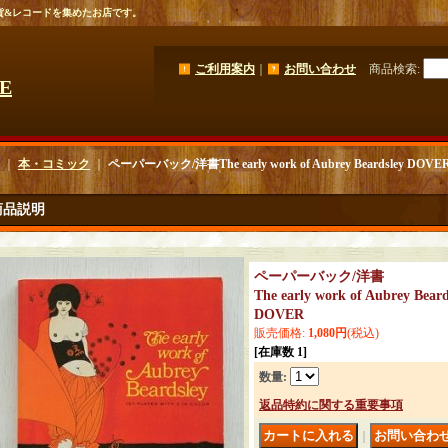
貨&レコードを集めたお店です。
ご利用案内
｜
お問い合わせ
商品検索
:
GE
｜
本・コミック
｜
ペーパーバック/洋書The early work of Aubrey Beardsley DOVE
商品説明
ペーパーバック/洋書
The early work of Aubrey Beard
DOVER
販売価格
:
1,080円
(税込)
[在庫数 1]
数量
:
返品特約に関する重要事項
｜