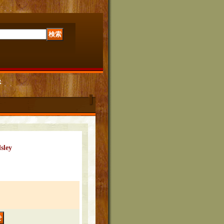
R
sley