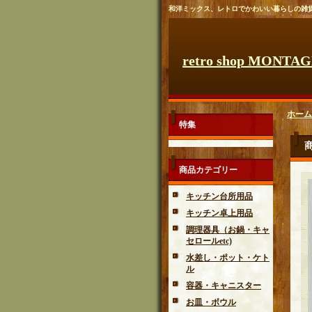
和洋ミックス、レトロでかわいい暮らしの雑
retro shop MONTA
ホーム
特集
商品カテゴリー
キッチン台所用品
キッチン卓上用品
調理器具（お鍋・キャ
セロールetc)
水差し・ポット・ケト
ル
容器・キャニスター
お皿・ボウル