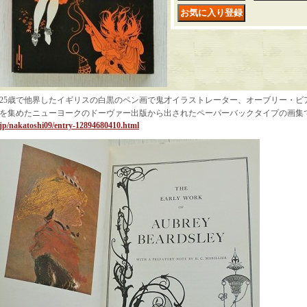
25歳で他界したイギリスの白黒のペン画で鬼才イラストレーター、オーブリー・ビアズリー
を集めたニューヨークのドーヴァー出版から出されたペーパーバックタイプの画集
jp/nakatoshi09/entry-12894680410.html