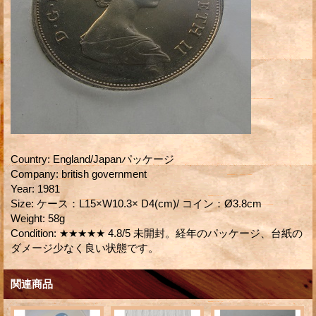
Country
:
England/Japanパッケージ
Company
:
british government
Year
:
1981
Size
:
ケース：L15×W10.3× D4(cm)/ コイン：Ø3.8cm
Weight
:
58g
Condition
:
★★★★★ 4.8/5 未開封。経年のパッケージ、台紙の
ダメージ少なく良い状態です。
関連商品