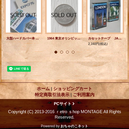
大型ハードカバー本 EXPO'75 沖縄国際海洋博覧会 海ーその望ましい未来 (1975) 国際情報社 103ページ
1964 東京オリンピック １００円玉 5枚セット 表面：TOKYO 1964 100 昭和３９年 裏面：日本国 百円
カセットテープ JALテープガイド LONDON/LONDON PART２ 2本セット TDK
2,160円
(税込)
ホーム
|
ショッピングカート
特定商取引法表示
|
ご利用案内
PCサイト
Copyright (C) 2013-2016 ｒetro ｓhop MONTAGE All Rights
Reserved.
Powered by
おちゃのこネット