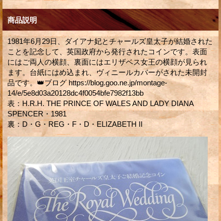
商品説明
1981年6月29日、ダイアナ妃とチャールズ皇太子が結婚された
ことを記念して、英国政府から発行されたコインです。表面
にはご両人の横顔、裏面にはエリザベス女王の横顔が見られ
ます。台紙にはめ込まれ、ヴィニールカバーがされた未開封
品です。👑ブログ https://blog.goo.ne.jp/montage-
14/e/5e8d03a20128dc4f0054bfe7982f13bb
表：H.R.H. THE PRINCE OF WALES AND LADY DIANA
SPENCER・1981
裏：D・G・REG・F・D・ELIZABETH II