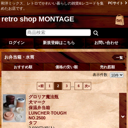
和洋ミックス、レトロでかわいい暮らしの雑貨&レコードを集
PCサイト
めたお店です。
retro shop MONTAGE
ログイン
新規登録はこちら
お問い合わせ
お弁当箱・水筒
一覧
おすすめ順
価格の安い順
売れ筋順
表示件数
:
...
«
前
1
2
3
6
次
»
グロリア魔法瓶
犬マーク
保温弁当箱
LUNCHER TOUGH
NO.2500
タフ