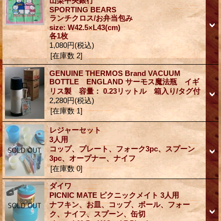
山梨中央銀行
SPORTING BEARS
ランチクロス/お弁当包み
size: W42.5×L43(cm)
各1枚
1,080円
(税込)
[在庫数 2]
GENUINE THERMOS Brand VACUUM
BOTTLE ENGLAND サーモス魔法瓶 イギ
リス製 容量： 0.23リットル 箱入り/タグ付
2,280円
(税込)
[在庫数 1]
レジャーセット
3人用
コップ、プレート、フォーク3pc、スプーン
3pc、オープナー、ナイフ
[在庫数 0]
ダイワ
PICNIC MATE ピクニックメイト 3人用
ナフキン、お皿、コップ、ボール、フォー
ク、ナイフ、スプーン、缶切