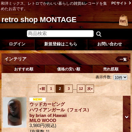
和洋ミックス、レトロでかわいい暮らしの雑貨&レコードを集
PCサイト
めたお店です。
retro shop MONTAGE
ログイン
新規登録はこちら
お問い合わせ
インテリア
一覧
おすすめ順
価格の安い順
売れ筋順
表示件数
:
...
«
前
1
2
3
12
次
»
ウッドカービング
ハワイアンガール（フェイス）
by brian of Hawaii
MILO WOOD
3,980円
(税込)
[在庫数 1]