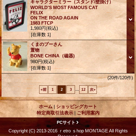
キャラクターミラー（スタンド/壁掛け）
WORLD'S MOST FAMOUS CAT
FELIX
ON THE ROAD AGAIN
1983 FTCP
1,980円
(税込)
[在庫数 1]
くまのプーさん
置物
BONE CHINA（磁器)
980円
(税込)
[在庫数 1]
(20件/120件)
...
«
前
1
2
3
12
次
»
ホーム
|
ショッピングカート
特定商取引法表示
|
ご利用案内
PCサイト
Copyright (C) 2013-2016 ｒetro ｓhop MONTAGE All Rights