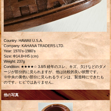
Country
:
HAWAII U.S.A.
Company
:
KAHANA TRADERS LTD.
Year
:
1970's-1980's
Size
:
Φ14.8×H5 (cm)
Weight
:
237g
Condition
:
★★★★☆ 3.8/5 経年のスレ、キズ、欠けなどのダメ
ージが部分的に見られますが、他は比較的良い状態です。
※中央の黄色い部分に見られるラインは、製造時にできたも
のです。ヒビではありません。
他の写真