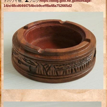
ドハワイ物。🌊ブログ
https://blog.goo.ne.jp/montage-
14/e/48cd6444754bcb9ceff8a48a752665d2