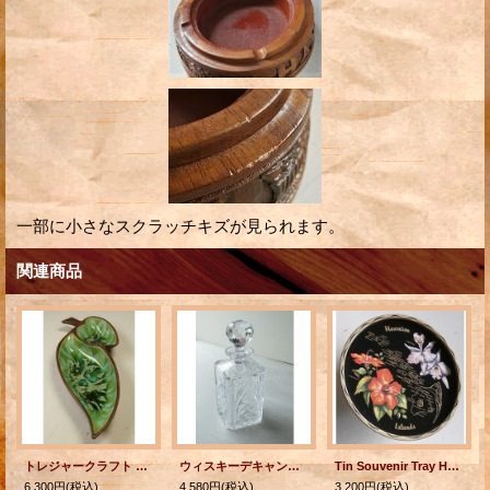
一部に小さなスクラッチキズが見られます。
関連商品
トレジャークラフト サービングディシュ TREASURE CRAFT U.S.A. No, 375
ウィスキーデキャンタ Atlantis Cristal ポルトガル
Tin Souvenir Tray Hawaiian Islands ハワイ アイランズ ティンサービングトレイ/お盆
6,300円
(税込)
4,580円
(税込)
3,200円
(税込)