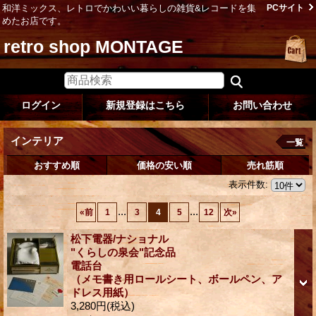
和洋ミックス、レトロでかわいい暮らしの雑貨&レコードを集
PCサイト
めたお店です。
retro shop MONTAGE
ログイン
新規登録はこちら
お問い合わせ
インテリア
一覧
おすすめ順
価格の安い順
売れ筋順
表示件数
:
...
...
«
前
1
3
4
5
12
次
»
松下電器/ナショナル
"くらしの泉会"記念品
電話台
（メモ書き用ロールシート、ボールペン、ア
ドレス用紙）
3,280円
(税込)