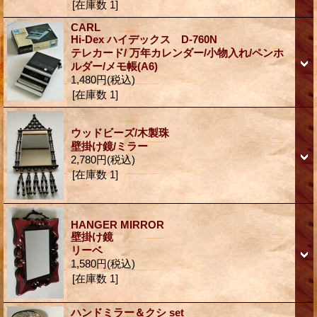
[在庫数 1]
CARL
Hi-Dex ハイデックス D-760N
テレカード/ 万年カレンダー/小物入れ/ペンホ
ルダー/メモ帳(A6)
1,480円
(税込)
[在庫数 1]
ウッドビーズ/木製珠
壁掛け鏡/ミラー
2,780円
(税込)
[在庫数 1]
HANGER MIRROR
壁掛け鏡
リーベ
1,580円
(税込)
[在庫数 1]
ハンドミラー＆クシ set