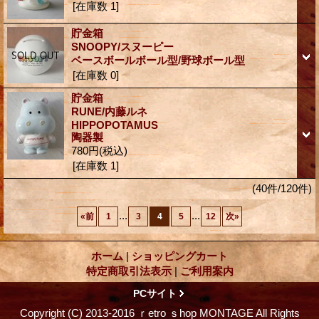
[在庫数 1]
貯金箱
SNOOPY/スヌーピー
ベースボールボール型/野球ボール型
[在庫数 0]
貯金箱
RUNE/内藤ルネ
HIPPOPOTAMUS
陶器製
780円
(税込)
[在庫数 1]
(40件/120件)
...
...
«
前
1
3
4
5
12
次
»
ホーム
|
ショッピングカート
特定商取引法表示
|
ご利用案内
PCサイト
Copyright (C) 2013-2016 ｒetro ｓhop MONTAGE All Rights