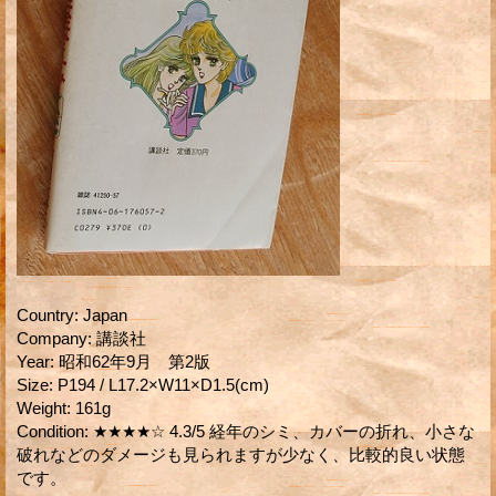
Country
:
Japan
Company
:
講談社
Year
:
昭和62年9月 第2版
Size
:
P194 / L17.2×W11×D1.5(cm)
Weight
:
161g
Condition
:
★★★★☆ 4.3/5 経年のシミ、カバーの折れ、小さな
破れなどのダメージも見られますが少なく、比較的良い状態
です。