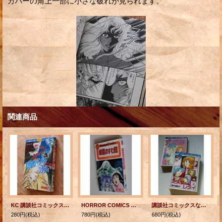
カバーの角上一部に小さな破れが見られます。
関連商品
KC 講談社コミックスフレンド ”闇からの誘い” 成毛 厚子
HORROR COMICS 幽霊のすむ館 浜慎二 秋田書店 1987/初版本
講談社コミックスなかよし ”ミスターレディー” 著者 里中満智子 全2巻
280円
(税込)
780円
(税込)
680円
(税込)