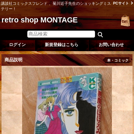
講談社コミックスフレンド 、菊川近子先生のショッキングミス
PCサイト
テリー！
retro shop MONTAGE
ログイン
新規登録はこちら
お問い合わせ
商品説明
本・コミック