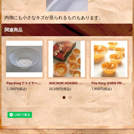
内側にも小さなキズが見られるものもあります。
関連商品
Fire-Kingファイヤー・キング ゴールドリム ホワイトシェル サラダボウル Ø21.5cm
ANCHOR HOKING アンカーホッキング Fire-King&Suburbia ファイヤーキング＆サバ―ビア SALADA 6pc Set Luster Shell ”ラスタ―シェル”
Fire King OVEN-PROOF ファイヤーキング ピーチラスター バブル ベリー ボウル（L1pc/ S4pc)5pc
2,180円
(税込)
10,100円
(税込)
7,800円
(税込)