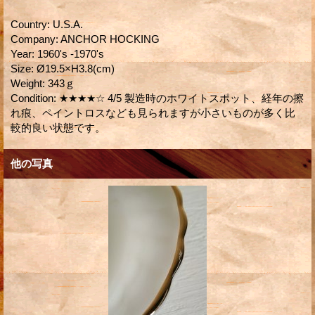
Country
:
U.S.A.
Company
:
ANCHOR HOCKING
Year
:
1960's -1970's
Size
:
Ø19.5×H3.8(cm)
Weight
:
343ｇ
Condition
:
★★★★☆ 4/5 製造時のホワイトスポット、経年の擦
れ痕、ペイントロスなども見られますが小さいものが多く比
較的良い状態です。
他の写真