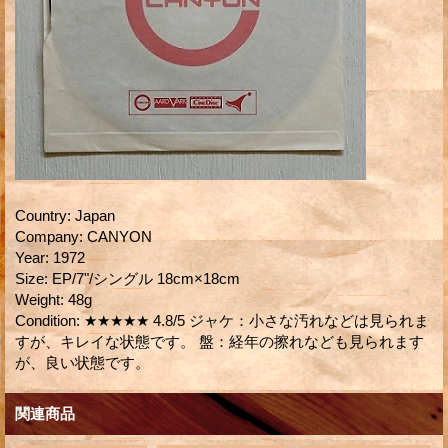
Country
:
Japan
Company
:
CANYON
Year
:
1972
Size
:
EP/7"/シングル 18cm×18cm
Weight
:
48g
Condition
:
★★★★★ 4.8/5 ジャケ：小さな汚れなどは見られま
すが、キレイな状態です。 盤：経年の擦れなども見られます
が、良い状態です。
関連商品