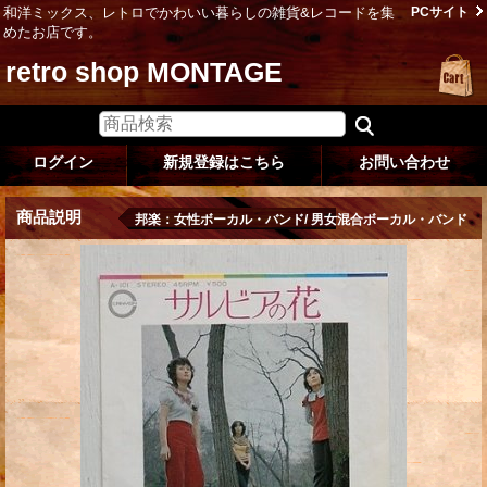
和洋ミックス、レトロでかわいい暮らしの雑貨&レコードを集
PCサイト
めたお店です。
retro shop MONTAGE
ログイン
新規登録はこちら
お問い合わせ
商品説明
邦楽：女性ボーカル・バンド/ 男女混合ボーカル・バンド