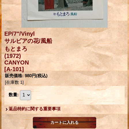
EP/7"/Vinyl
サルビアの花/風船
もとまろ
(1972)
CANYON
[A-101]
販売価格
:
980円
(税込)
[在庫数 1]
数量
:
返品特約に関する重要事項