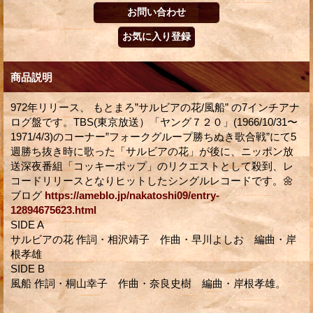
商品説明
972年リリース、 もとまろ”サルビアの花/風船” の7インチアナ
ログ盤です。TBS(東京放送）「ヤング７２０」(1966/10/31〜
1971/4/3)のコーナー”フォークグループ勝ちぬき歌合戦”にて5
週勝ち抜き時に歌った「サルビアの花」が後に、ニッポン放
送深夜番組「コッキーポップ」のリクエストとして殺到、レ
コードリリースとなりヒットしたシングルレコードです。🌼
ブログ
https://ameblo.jp/nakatoshi09/entry-
12894675623.html
SIDE A
サルビアの花 作詞・相沢靖子 作曲・早川よしお 編曲・岸
根孝雄
SIDE B
風船 作詞・桐山幸子 作曲・奈良史樹 編曲・岸根孝雄。