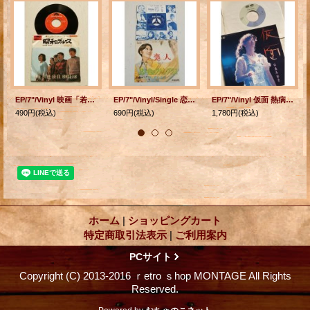
EP/7"/Vinyl 映画「若者はゆく」挿入歌 昭和ブルース Showa blues 杉の木の下で Under the cedar tree ザ・ブルーベル・シンガーズ (1969) Polydor
EP/7"/Vinyl/Single 恋人/思い出のグリーングラス 森山良子 (1969) PHILIPS
EP/7"/Vinyl 仮面 熱病(New Version) 中島みゆき (1988) PONY CANION
490円
(税込)
690円
(税込)
1,780円
(税込)
ホーム
|
ショッピングカート
特定商取引法表示
|
ご利用案内
PCサイト
Copyright (C) 2013-2016 ｒetro ｓhop MONTAGE All Rights
Reserved.