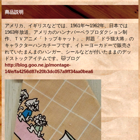
商品説明
アメリカ、イギリスなどでは、1961年〜1962年、日本では
1963年放送、アメリカのハンナバーベラプロダクション制
作、ＴＶアニメ「 トップキャット」、邦題「 ドラ猫大将」の
キャラクターハンカチーフです。イトーヨーカドーで販売さ
れていたまんまのハンガー、シールなどが付いたままのデッ
ドストックアイテムです。🐱ブログ
http://blog.goo.ne.jp/montage-
14/e/fa4256d87e20b3dc057a9ff34aa0bea6