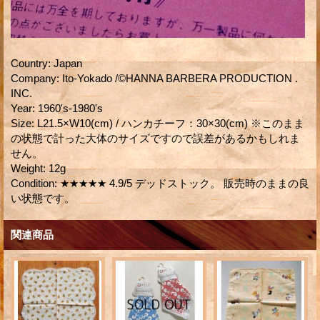
Country
:
Japan
Company
:
Ito-Yokado /©HANNA BARBERA PRODUCTION .
INC.
Year
:
1960's-1980's
Size
:
L21.5×W10(cm) / ハンカチーフ：30×30(cm) ※このまま
の状態で計った大体のサイズですので誤差があるかもしれま
せん。
Weight
:
12g
Condition
:
★★★★★ 4.9/5 デッドストック。 販売時のままの良
い状態です。
関連商品