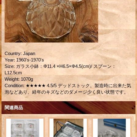
Country
:
Japan
Year
:
1960's-1970's
Size
:
ガラス小鉢：Φ11.4 ×H6.5×Φ4.5(cm)/ スプーン：
L12.5cm
Weight
:
1070g
Condition
:
★★★★★ 4.5/5 デッドストック。製造時に出来た気
泡などあり、経年のキズなどのダメージ少く良い状態です。
関連商品