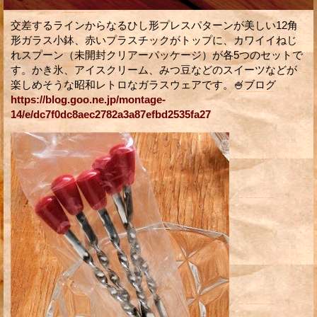
交差するラインからなるひし形プレスパターンが美しい12角
形ガラス小鉢、赤いプラスチックがトップに、カワイイねじ
れスプーン（未開封クリアーパッケージ）が各5つのセットで
す。かき氷、アイスクリーム、みつ豆などのスイーツなどが
楽しめそうな昭和レトロなガラスウェアです。🍧ブログ
https://blog.goo.ne.jp/montage-
14/e/dc7f0dc8aec2782a3a87efbd2535fa27