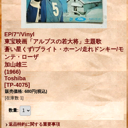
EP/7"/Vinyl
東宝映画「アルプスの若大将」主題歌
蒼い星くず/ブライト・ホーン/走れドンキー/モ
ンテ・ローザ
加山雄三
(1966)
Toshiba
[TP-4075]
販売価格
:
680円
(税込)
[在庫数 1]
数量
:
返品特約に関する重要事項