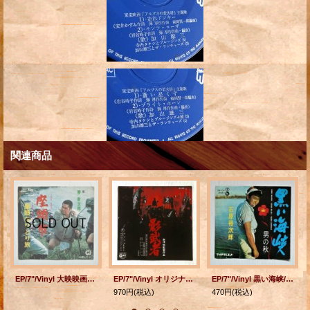
関連商品
EP/7"/Vinyl 大映映画「座頭市シリーズ」主題歌 座頭市/座頭市ひとり旅 勝 新太郎 (1967) DAIEI Records
EP/7"/Vinyl オリジナル・サウンドトラック 黒澤明監督作品 影武者 音楽：池辺晋一朗 指揮：佐藤功太郎 演奏： 新日本フィルハーモニー交響楽団 (1980) COLUMBIA
EP/7"/Vinyl 黒い海峡/男の秋 石原裕次郎 (1964) TEICHIKU RECORDS
970円
(税込)
470円
(税込)