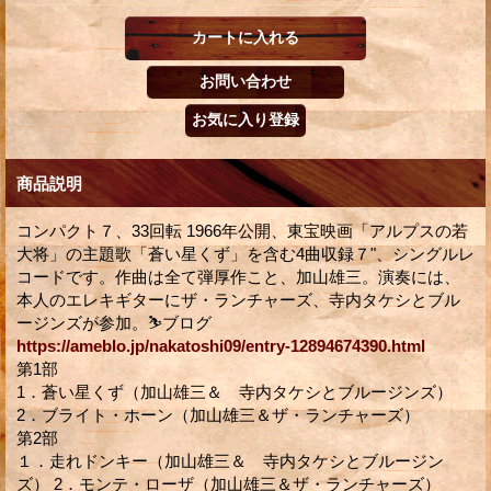
商品説明
コンパクト７、33回転 1966年公開、東宝映画「アルプスの若
大将」の主題歌「蒼い星くず」を含む4曲収録７"、シングルレ
コードです。作曲は全て弾厚作こと、加山雄三。演奏には、
本人のエレキギターにザ・ランチャーズ、寺内タケシとブル
ージンズが参加。⛷ブログ
https://ameblo.jp/nakatoshi09/entry-12894674390.html
第1部
1．蒼い星くず（加山雄三＆ 寺内タケシとブルージンズ）
2．ブライト・ホーン（加山雄三＆ザ・ランチャーズ）
第2部
１．走れドンキー（加山雄三＆ 寺内タケシとブルージン
ズ） 2．モンテ・ローザ（加山雄三＆ザ・ランチャーズ）