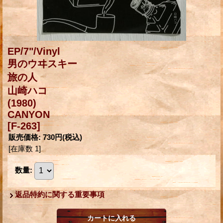
EP/7"/Vinyl
男のウヰスキー
旅の人
山崎ハコ
(1980)
CANYON
[F-263]
販売価格
:
730円
(税込)
[在庫数 1]
数量
:
返品特約に関する重要事項