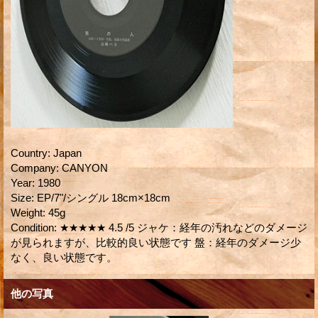
Country
:
Japan
Company
:
CANYON
Year
:
1980
Size
:
EP/7"/シングル 18cm×18cm
Weight
:
45g
Condition
:
★★★★★ 4.5 /5 ジャケ：経年の汚れなどのダメージ
が見られますが、比較的良い状態です 盤：経年のダメージ少
なく、良い状態です。
他の写真