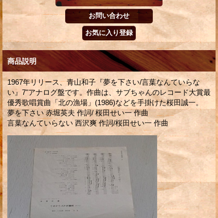
商品説明
1967年リリース、青山和子『夢を下さい/言葉なんていらな
い』7"アナログ盤です。作曲は、サブちゃんのレコード大賞最
優秀歌唱賞曲「北の漁場」(1986)などを手掛けた桜田誠一。
夢を下さい 赤堀英夫 作詞/ 桜田せい一 作曲
言葉なんていらない 西沢爽 作詞/桜田せい一 作曲