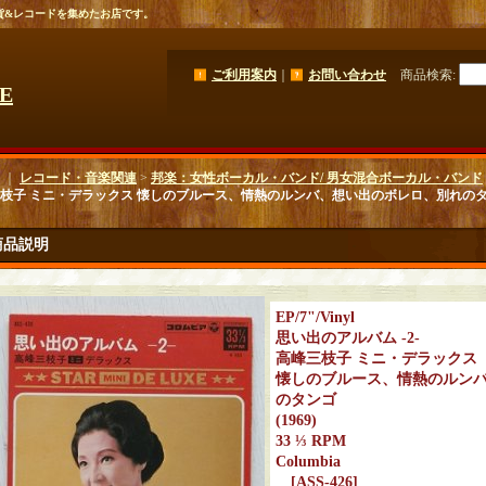
貨&レコードを集めたお店です。
ご利用案内
｜
お問い合わせ
商品検索
:
GE
｜
レコード・音楽関連
>
邦楽：女性ボーカル・バンド/ 男女混合ボーカル・バンド
枝子 ミニ・デラックス 懐しのブルース、情熱のルンバ、想い出のボレロ、別れのタンゴ (196
商品説明
EP/7"/Vinyl
思い出のアルバム -2-
高峰三枝子 ミニ・デラックス
懐しのブルース、情熱のルン
のタンゴ
(1969)
33 ⅓ RPM
Columbia
[
ASS-426
]