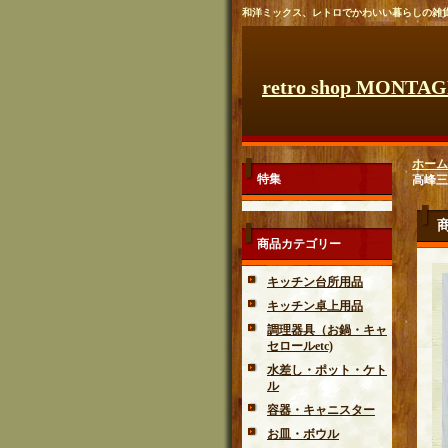
和洋ミックス、レトロでかわいい暮らしの雑
retro shop MONTA
ホーム
特集
高峰三
商品カテゴリー
キッチン台所用品
キッチン卓上用品
調理器具（お鍋・キャ
セロールetc)
水差し・ポット・ケト
ル
容器・キャニスター
お皿・ボウル