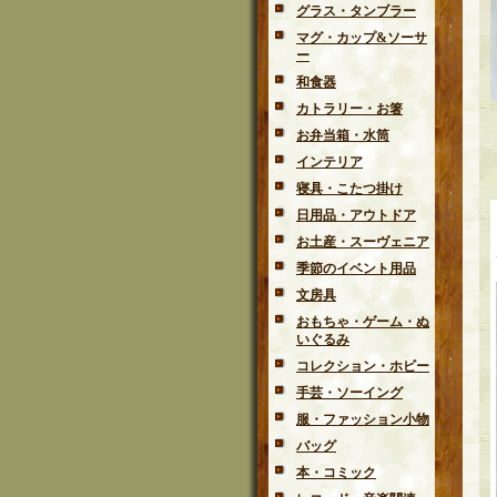
グラス・タンブラー
マグ・カップ&ソーサ
ー
和食器
カトラリー・お箸
お弁当箱・水筒
インテリア
寝具・こたつ掛け
日用品・アウトドア
お土産・スーヴェニア
季節のイベント用品
文房具
おもちゃ・ゲーム・ぬ
いぐるみ
コレクション・ホビー
手芸・ソーイング
服・ファッション小物
バッグ
本・コミック