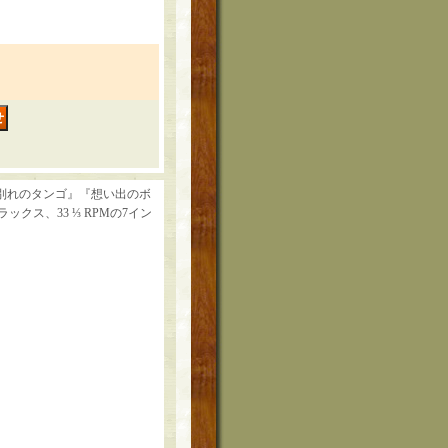
『別れのタンゴ』『想い出のボ
クス、33 ⅓ RPMの7イン