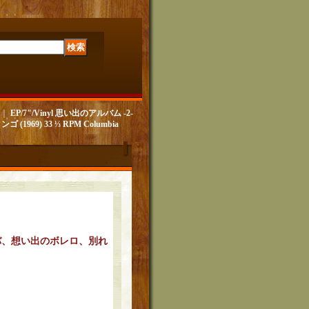
｜
EP/7"/Vinyl 思い出のアルバム -2-
9) 33 ⅓ RPM Columbia
バ、想い出のボレロ、別れ