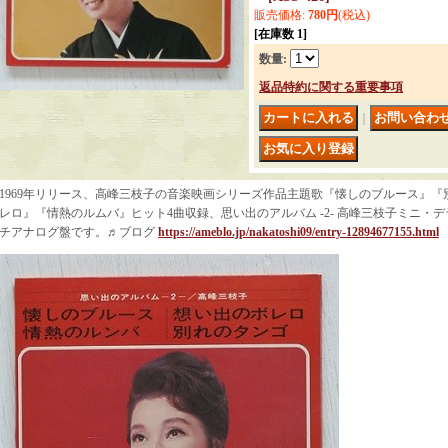
販売価格
:
780円
(税込)
[在庫数 1]
数量
:
返品特約に関する重要事項
｜
1969年リリース、高峰三枝子の音楽映画シリーズ作品主題歌『懐しのブルース』
レロ』『情熱のルムバ』ヒット4曲収録、思い出のアルバム -2- 高峰三枝子ミニ・デラッ
チアナログ盤です。♬ブログ
https://ameblo.jp/nakatoshi09/entry-12894677155.html