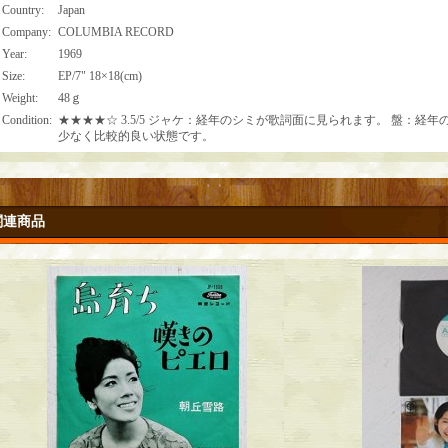
Country
:
Japan
Company
:
COLUMBIA RECORD
Year
:
1969
Size
:
EP/7" 18×18(cm)
Weight
:
48ｇ
Condition
:
★★★★☆ 3.5/5 ジャケ：経年のシミが歌詞面に見られます。 盤：経
少なく比較的良い状態です。
関連商品