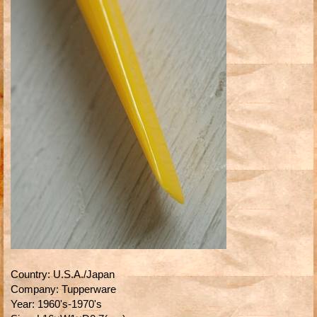
Country
:
U.S.A./Japan
Company
:
Tupperware
Year
:
1960's-1970's