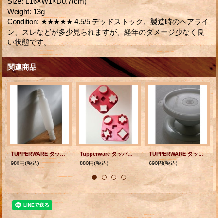
Size
:
L16×W1×D0.7(cm)
Weight
:
13g
Condition
:
★★★★★ 4.5/5 デッドストック。製造時のヘアライ
ン、スレなどが多少見られますが、経年のダメージ少なく良
い状態です。
関連商品
TUPPERWARE タッパーウェア ローリングピン/のし棒
Tupperware タッパーウェア クッキーカッター/クッキー型 各1個
TUPPERWARE タッパーウェア デザートカップ(シール、スタンド付き） グレー 各1個
980円
(税込)
880円
(税込)
690円
(税込)