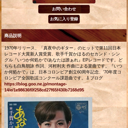
商品説明
1970年リリース、「真夜中のギター」のヒットで第11回日本
レコード大賞新人賞受賞、歌手千賀かほるのセカンド・シン
グル『いつか何処かで/あなたは誰ぁれ』EPレコードです。ど
ちらも白鳥朝詠 作詞、河村利夫 作曲による楽曲です。『いつ
か何処かで』は、日本コロンビア創立60周年記念、'70年度コ
ロンビア全国歌謡コンクール課題曲です。🎸ブログ
https://blog.goo.ne.jp/montage-
14/e/1e98636f0f258cd27f65f430b7168d95