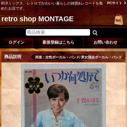
和洋ミックス、レトロでかわいい暮らしの雑貨&レコードを集
PCサイト
めたお店です。
retro shop MONTAGE
ログイン
新規登録はこちら
お問い合わせ
商品説明
邦楽：女性ボーカル・バンド/ 男女混合ボーカル・バンド