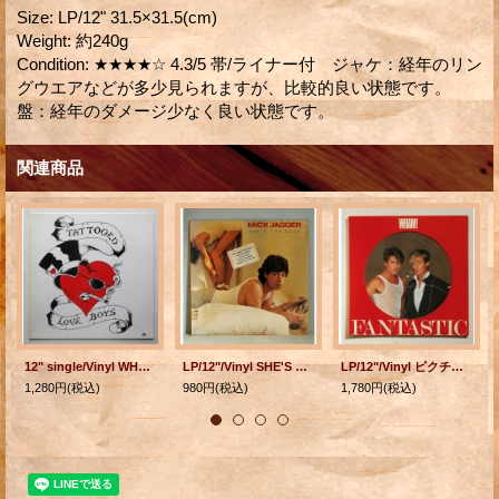
Size
:
LP/12" 31.5×31.5(cm)
Weight
:
約240g
Condition
:
★★★★☆ 4.3/5 帯/ライナー付 ジャケ：経年のリン
グウエアなどが多少見られますが、比較的良い状態です。
盤：経年のダメージ少なく良い状態です。
関連商品
12" single/Vinyl WHY WALTZ WHEN YOU CAN ROCK 'N' ROLL TAT TOOED LOVE BOYS タトゥード・ラブ・ボーイズ (1987) LIOUEUR BROS. RECORDS
LP/12"/Vinyl SHE'S THE BOSS MICK JAGGER (1985) COLOMBIA ‎ステッカー・オン・カバー/シュリンク/オリジナルスリーブ ‎
LP/12"/Vinyl ピクチャーレコード FANTASTIC ファンタスティック WHAM! ワム！ (1983) Epic 帯なし/歌詞カード＆ライナー付
1,280円
(税込)
980円
(税込)
1,780円
(税込)