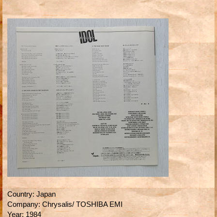
Country
:
Japan
Company
:
Chrysalis/ TOSHIBA EMI
Year
:
1984