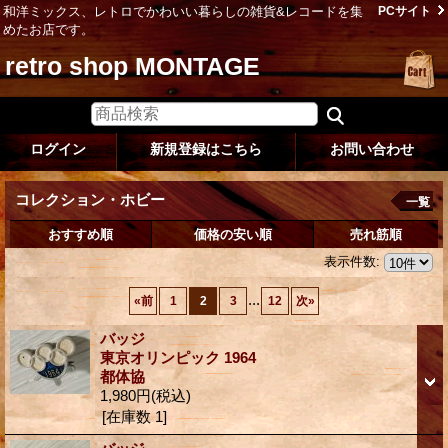
和洋ミックス、レトロでかわいい暮らしの雑貨&レコードを集
PCサイト
めたお店です。
retro shop MONTAGE
ログイン
新規登録はこちら
お問い合わせ
コレクション・ホビー
一覧
おすすめ順
価格の安い順
売れ筋順
表示件数
:
...
«
前
1
2
3
12
次
»
バッジ
東京オリンピック 1964
都体協
1,980円
(税込)
[在庫数 1]