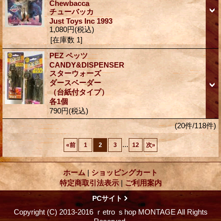
Chewbacca
チューバッカ
Just Toys Inc 1993
1,080円
(税込)
[在庫数 1]
PEZ ペッツ
CANDY&DISPENSER
スターウォーズ
ダースベーダー
（台紙付タイプ）
各1個
790円
(税込)
(20件/118件)
...
«
前
1
2
3
12
次
»
ホーム
|
ショッピングカート
特定商取引法表示
|
ご利用案内
PCサイト
Copyright (C) 2013-2016 ｒetro ｓhop MONTAGE All Rights